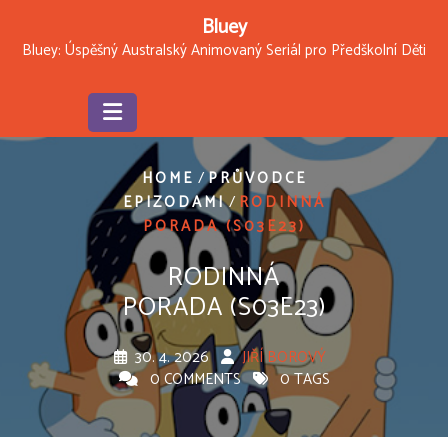
Skip
Bluey
to
Bluey: Úspěšný Australský Animovaný Seriál pro Předškolní Děti
content
/
HOME
PRŮVODCE
/
EPIZODAMI
RODINNÁ
PORADA (S03E23)
RODINNÁ
PORADA (S03E23)
30. 4. 2026
JIŘÍ BOROVÝ
0 COMMENTS
0 TAGS