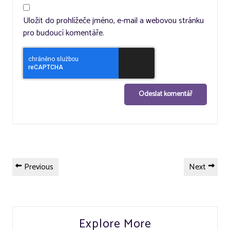
Uložit do prohlížeče jméno, e-mail a webovou stránku
pro budoucí komentáře.
Navigace
Previous
Next
Previous
Next
pro
Post
Post
příspěvek
Explore More