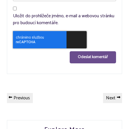
Uložit do prohlížeče jméno, e-mail a webovou stránku
pro budoucí komentáře.
Navigace
Previous
Next
Previous
Next
pro
Post
Post
příspěvek