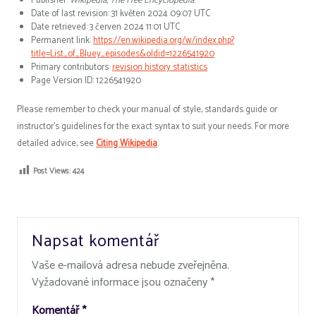
Publisher:
Wikipedia, The Free Encyclopedia
.
Date of last revision: 31 květen 2024 09:07 UTC
Date retrieved: 3 červen 2024 11:01 UTC
Permanent link:
https://en.wikipedia.org/w/index.php?
title=List_of_Bluey_episodes&oldid=1226541920
Primary contributors:
revision history statistics
Page Version ID: 1226541920
Please remember to check your manual of style, standards guide or
instructor’s guidelines for the exact syntax to suit your needs. For more
detailed advice, see
Citing Wikipedia
.
Post Views:
424
Napsat komentář
Vaše e-mailová adresa nebude zveřejněna.
Vyžadované informace jsou označeny
*
Komentář
*