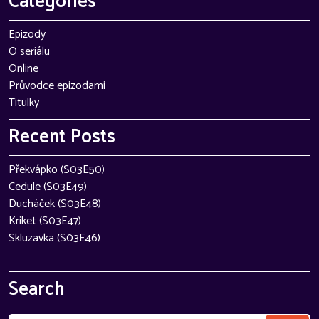
Categories
Epizody
O seriálu
Online
Průvodce epizodami
Titulky
Recent Posts
Překvápko (S03E50)
Cedule (S03E49)
Ducháček (S03E48)
Kriket (S03E47)
Skluzavka (S03E46)
Search