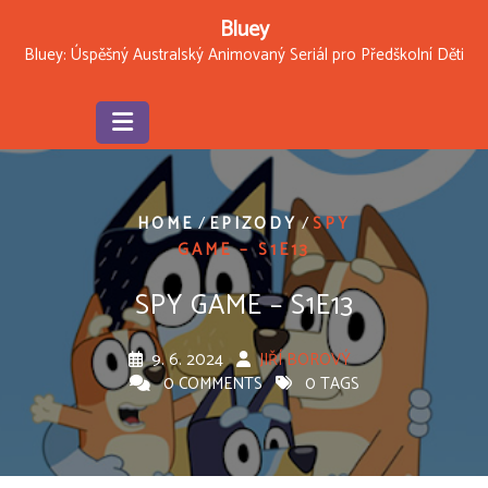
Skip
Bluey
to
Bluey: Úspěšný Australský Animovaný Seriál pro Předškolní Děti
content
/
/
HOME
EPIZODY
SPY
GAME – S1E13
SPY GAME – S1E13
9. 6. 2024
JIŘÍ BOROVÝ
0 COMMENTS
0 TAGS