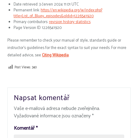
Date retrieved: 3 červen 2024 11:01 UTC
Permanent link:
https://en.wikipedia.org/w/index.php?
title=List_of_Bluey_episodes&oldid=1226541920
Primary contributors:
revision history statistics
Page Version ID: 1226541920
Please remember to check your manual of style, standards guide or
instructor’s guidelines for the exact syntax to suit your needs. For more
detailed advice, see
Citing Wikipedia
.
Post Views:
340
Napsat komentář
Vaše e-mailová adresa nebude zveřejněna.
Vyžadované informace jsou označeny
*
Komentář
*