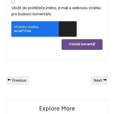
Uložit do prohlížeče jméno, e-mail a webovou stránku
pro budoucí komentáře.
Navigace
Previous
Next
Previous
Next
pro
Post
Post
příspěvek
Explore More