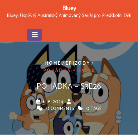
Skip
Bluey
to
Bluey: Úspěšný Australský Animovaný Seriál pro Předškolní Děti
content
/
/
HOME
EPIZODY
POHÁDKA – S3E26
POHÁDKA – S3E26
6. 8. 2024
JIŘÍ BOROVÝ
0 COMMENTS
0 TAGS