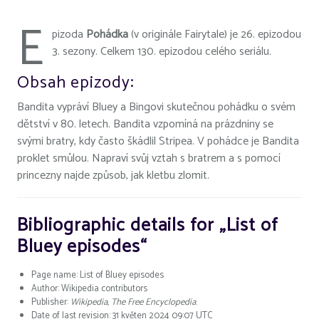
E
pizoda
Pohádka
(v originále Fairytale) je 26. epizodou
3. sezony. Celkem 130. epizodou celého seriálu.
Obsah epizody:
Bandita vypráví Bluey a Bingovi skutečnou pohádku o svém
dětství v 80. letech. Bandita vzpomíná na prázdniny se
svými bratry, kdy často škádlil Stripea. V pohádce je Bandita
proklet smůlou. Napraví svůj vztah s bratrem a s pomocí
princezny najde způsob, jak kletbu zlomit.
Bibliographic details for „List of
Bluey episodes“
Page name: List of Bluey episodes
Author: Wikipedia contributors
Publisher:
Wikipedia, The Free Encyclopedia
.
Date of last revision: 31 květen 2024 09:07 UTC