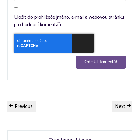
Uložit do prohlížeče jméno, e-mail a webovou stránku
pro budoucí komentáře.
Navigace
Previous
Next
Previous
Next
pro
Post
Post
příspěvek