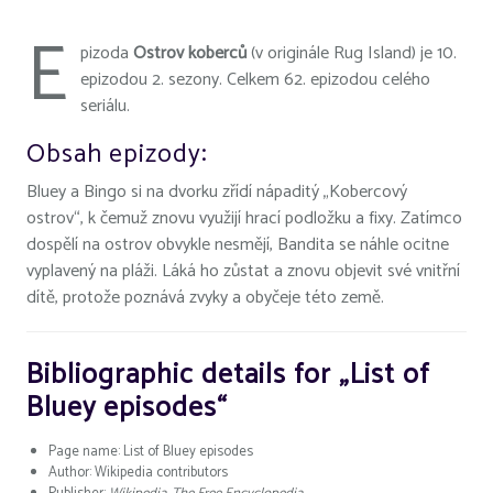
E
pizoda
Ostrov koberců
(v originále Rug Island) je 10.
epizodou 2. sezony. Celkem 62. epizodou celého
seriálu.
Obsah epizody:
Bluey a Bingo si na dvorku zřídí nápaditý „Kobercový
ostrov“, k čemuž znovu využijí hrací podložku a fixy. Zatímco
dospělí na ostrov obvykle nesmějí, Bandita se náhle ocitne
vyplavený na pláži. Láká ho zůstat a znovu objevit své vnitřní
dítě, protože poznává zvyky a obyčeje této země.
Bibliographic details for „List of
Bluey episodes“
Page name: List of Bluey episodes
Author: Wikipedia contributors