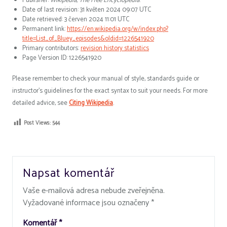
Publisher:
Wikipedia, The Free Encyclopedia
.
Date of last revision: 31 květen 2024 09:07 UTC
Date retrieved: 3 červen 2024 11:01 UTC
Permanent link:
https://en.wikipedia.org/w/index.php?
title=List_of_Bluey_episodes&oldid=1226541920
Primary contributors:
revision history statistics
Page Version ID: 1226541920
Please remember to check your manual of style, standards guide or
instructor’s guidelines for the exact syntax to suit your needs. For more
detailed advice, see
Citing Wikipedia
.
Post Views:
544
Napsat komentář
Vaše e-mailová adresa nebude zveřejněna.
Vyžadované informace jsou označeny
*
Komentář
*