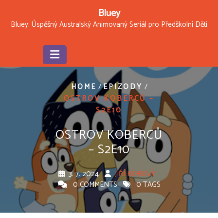
Skip
Bluey
to
Bluey: Úspěšný Australský Animovaný Seriál pro Předškolní Děti
content
/
/
HOME
EPIZODY
OSTROV KOBERCŮ –
S2E10
OSTROV KOBERCŮ
– S2E10
3. 7. 2024
JIŘÍ BOROVÝ
0 COMMENTS
0 TAGS